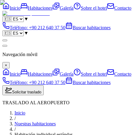
Inicio
Habitaciones
Galería
Sobre el hotel
Contacto
▼
Teléfono
:
+90 212 640 37 50
Buscar habitaciones
▼
Navegación móvil
×
Inicio
Habitaciones
Galería
Sobre el hotel
Contacto
Teléfono
:
+90 212 640 37 50
Buscar habitaciones
Solicitar traslado
TRASLADO AL AEROPUERTO
Inicio
/
Nuestras habitaciones
/
Habitación individual estándar