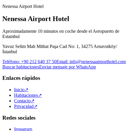
Nenessa Airport Hotel
Nenessa Airport Hotel
Aproximadamente 10 minutos en coche desde el Aeropuerto de
Estambul
Yavuz Selim Mah Mithat Paşa Cad No: 1, 34275 Arnavutköy/
İstanbul
Teléfono
:
+90 212 640 37 50
Email
:
info@nenessaairporthotel.com
Buscar habitaciones
Enviar mensaje por WhatsApp
Enlaces rápidos
Inicio
↗
Habitaciones
↗
Contacto
↗
Privacidad
↗
Redes sociales
Instagram