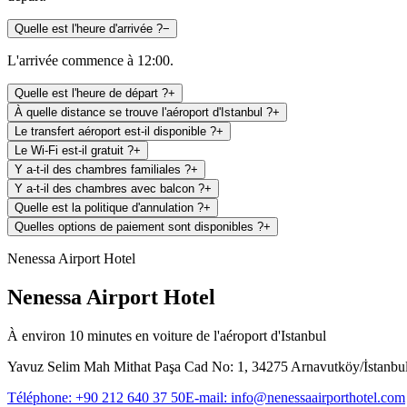
Quelle est l'heure d'arrivée ?
−
L'arrivée commence à 12:00.
Quelle est l'heure de départ ?
+
À quelle distance se trouve l'aéroport d'Istanbul ?
+
Le transfert aéroport est-il disponible ?
+
Le Wi-Fi est-il gratuit ?
+
Y a-t-il des chambres familiales ?
+
Y a-t-il des chambres avec balcon ?
+
Quelle est la politique d'annulation ?
+
Quelles options de paiement sont disponibles ?
+
Nenessa Airport Hotel
Nenessa Airport Hotel
À environ 10 minutes en voiture de l'aéroport d'Istanbul
Yavuz Selim Mah Mithat Paşa Cad No: 1, 34275 Arnavutköy/İstanbu
Téléphone
:
+90 212 640 37 50
E-mail
:
info@nenessaairporthotel.com