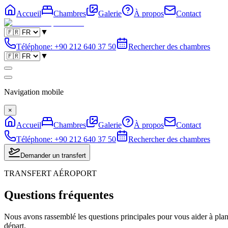
Accueil
Chambres
Galerie
À propos
Contact
▼
Téléphone
:
+90 212 640 37 50
Rechercher des chambres
▼
Navigation mobile
×
Accueil
Chambres
Galerie
À propos
Contact
Téléphone
:
+90 212 640 37 50
Rechercher des chambres
Demander un transfert
TRANSFERT AÉROPORT
Questions fréquentes
Nous avons rassemblé les questions principales pour vous aider à planif
départ.