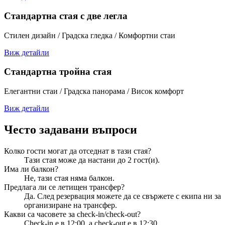
Стандартна стая с две легла
Стилен дизайн / Градска гледка / Комфортни стаи
Виж детайли
Стандартна тройна стая
Елегантни стаи / Градска панорама / Висок комфорт
Виж детайли
Често задавани въпроси
Колко гости могат да отседнат в тази стая?
Тази стая може да настани до 2 гост(и).
Има ли балкон?
Не, тази стая няма балкон.
Предлага ли се летищен трансфер?
Да. След резервация можете да се свържете с екипа ни за
организиране на трансфер.
Какви са часовете за check-in/check-out?
Check-in е в 12:00, а check-out е в 12:30.