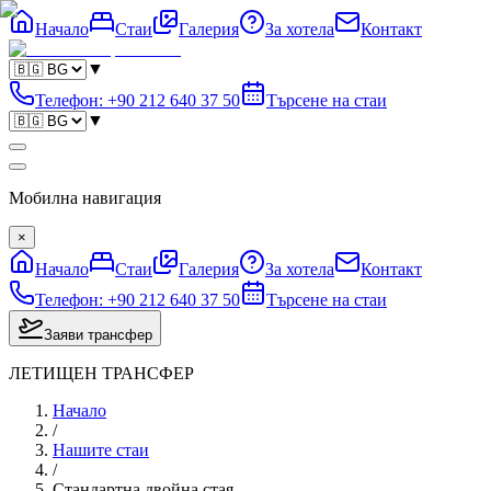
Начало
Стаи
Галерия
За хотела
Контакт
▼
Телефон
:
+90 212 640 37 50
Търсене на стаи
▼
Мобилна навигация
×
Начало
Стаи
Галерия
За хотела
Контакт
Телефон
:
+90 212 640 37 50
Търсене на стаи
Заяви трансфер
ЛЕТИЩЕН ТРАНСФЕР
Начало
/
Нашите стаи
/
Стандартна двойна стая