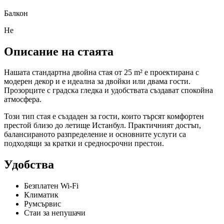
Балкон
Не
Описание на стаята
Нашата стандартна двойна стая от 25 m² е проектирана с
модерен декор и е идеална за двойки или двама гости.
Прозорците с градска гледка и удобствата създават спокойна
атмосфера.
Този тип стая е създаден за гости, които търсят комфортен
престой близо до летище Истанбул. Практичният достъп,
балансираното разпределение и основните услуги са
подходящи за кратки и средносрочни престои.
Удобства
Безплатен Wi-Fi
Климатик
Румсървис
Стаи за непушачи