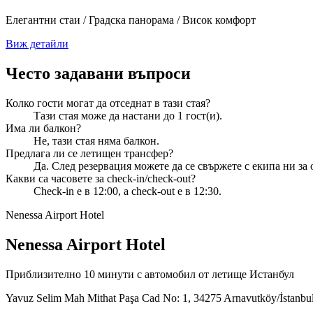
Елегантни стаи / Градска панорама / Висок комфорт
Виж детайли
Често задавани въпроси
Колко гости могат да отседнат в тази стая?
Тази стая може да настани до 1 гост(и).
Има ли балкон?
Не, тази стая няма балкон.
Предлага ли се летищен трансфер?
Да. След резервация можете да се свържете с екипа ни за
Какви са часовете за check-in/check-out?
Check-in е в 12:00, а check-out е в 12:30.
Nenessa Airport Hotel
Nenessa Airport Hotel
Приблизително 10 минути с автомобил от летище Истанбул
Yavuz Selim Mah Mithat Paşa Cad No: 1, 34275 Arnavutköy/İstanbu