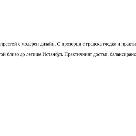
рестой с модерен дизайн. С прозорци с градска гледка и практич
естой близо до летище Истанбул. Практичният достъп, балансиран
.