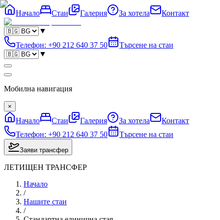
Начало
Стаи
Галерия
За хотела
Контакт
▼
Телефон
:
+90 212 640 37 50
Търсене на стаи
▼
Мобилна навигация
×
Начало
Стаи
Галерия
За хотела
Контакт
Телефон
:
+90 212 640 37 50
Търсене на стаи
Заяви трансфер
ЛЕТИЩЕН ТРАНСФЕР
Начало
/
Нашите стаи
/
Стандартна единична стая