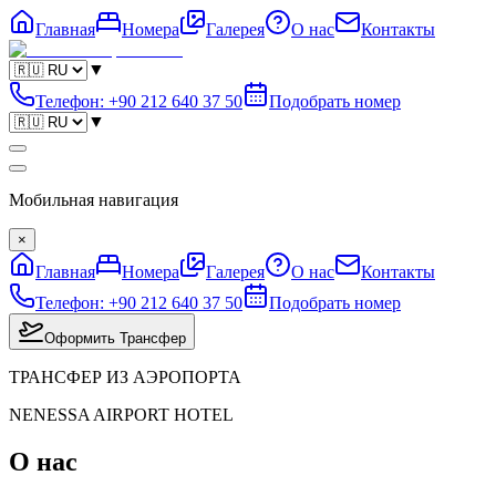
Главная
Номера
Галерея
О нас
Контакты
▼
Телефон
:
+90 212 640 37 50
Подобрать номер
▼
Мобильная навигация
×
Главная
Номера
Галерея
О нас
Контакты
Телефон
:
+90 212 640 37 50
Подобрать номер
Оформить Трансфер
ТРАНСФЕР ИЗ АЭРОПОРТА
NENESSA AIRPORT HOTEL
О нас