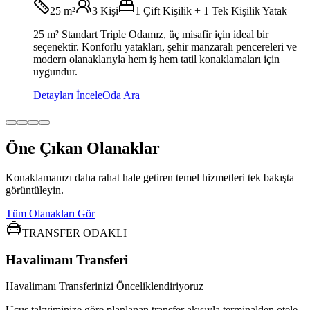
25 m²
3
Kişi
1 Çift Kişilik + 1 Tek Kişilik Yatak
25 m² Standart Triple Odamız, üç misafir için ideal bir
seçenektir. Konforlu yatakları, şehir manzaralı pencereleri ve
modern olanaklarıyla hem iş hem tatil konaklamaları için
uygundur.
Detayları İncele
Oda Ara
Öne Çıkan Olanaklar
Konaklamanızı daha rahat hale getiren temel hizmetleri tek bakışta
görüntüleyin.
Tüm Olanakları Gör
TRANSFER ODAKLI
Havalimanı Transferi
Havalimanı Transferinizi Önceliklendiriyoruz
Uçuş takviminize göre planlanan transfer akışıyla terminalden otele