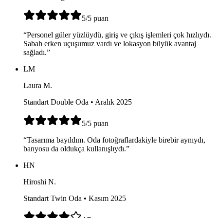
5
/5
puan
“
Personel güler yüzlüydü, giriş ve çıkış işlemleri çok hızlıydı.
Sabah erken uçuşumuz vardı ve lokasyon büyük avantaj
sağladı.
”
LM
Laura M.
Standart Double Oda • Aralık 2025
5
/5
puan
“
Tasarıma bayıldım. Oda fotoğraflardakiyle birebir aynıydı,
banyosu da oldukça kullanışlıydı.
”
HN
Hiroshi N.
Standart Twin Oda • Kasım 2025