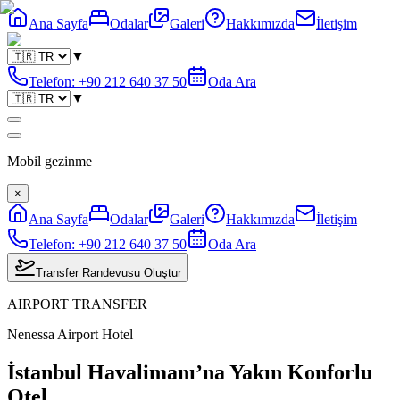
Ana Sayfa
Odalar
Galeri
Hakkımızda
İletişim
▼
Telefon
:
+90 212 640 37 50
Oda Ara
▼
Mobil gezinme
×
Ana Sayfa
Odalar
Galeri
Hakkımızda
İletişim
Telefon
:
+90 212 640 37 50
Oda Ara
Transfer Randevusu Oluştur
AIRPORT TRANSFER
Nenessa Airport Hotel
İstanbul Havalimanı’na Yakın Konforlu
Otel