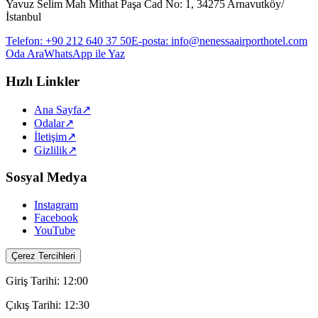
Yavuz Selim Mah Mithat Paşa Cad No: 1, 34275 Arnavutköy/
İstanbul
Telefon
:
+90 212 640 37 50
E-posta
:
info@nenessaairporthotel.com
Oda Ara
WhatsApp ile Yaz
Hızlı Linkler
Ana Sayfa
↗
Odalar
↗
İletişim
↗
Gizlilik
↗
Sosyal Medya
Instagram
Facebook
YouTube
Çerez Tercihleri
Giriş Tarihi
:
12:00
Çıkış Tarihi
:
12:30