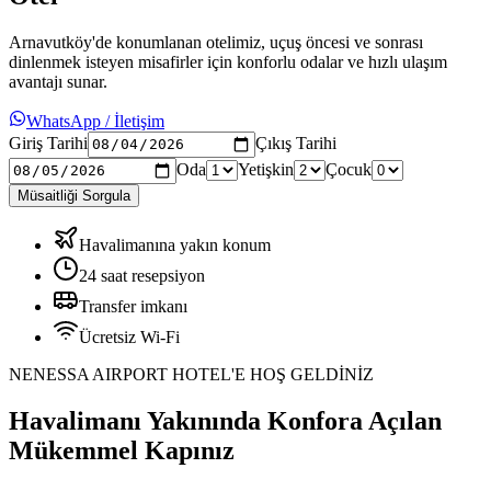
Arnavutköy'de konumlanan otelimiz, uçuş öncesi ve sonrası
dinlenmek isteyen misafirler için konforlu odalar ve hızlı ulaşım
avantajı sunar.
WhatsApp / İletişim
Giriş Tarihi
Çıkış Tarihi
Oda
Yetişkin
Çocuk
Müsaitliği Sorgula
Havalimanına yakın konum
24 saat resepsiyon
Transfer imkanı
Ücretsiz Wi-Fi
NENESSA AIRPORT HOTEL'E HOŞ GELDİNİZ
Havalimanı Yakınında Konfora Açılan
Mükemmel Kapınız