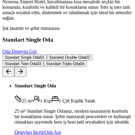
Nenessa Airport Hotel, havalimanına kısa mesafede seçkin bir
konumda, konforlu ve kaliteli bir konaklama sunar. İster iş ister tatil
amaçlı seyahat edin, dinlenmek ve rahatlamak için ideal bir atmosfer
sağlar.
Şık tasarım ve şehir manzarası
Standart Single Oda
Oda Detayını Gör
Standart Single Oda
01
Standart Double Oda
02
Standart Twin Oda
03
Standart Triple Oda
04
Standart Single Oda
25 m²
1
Kişi
1 Çift Kişilik Yatak
25 m² Standart Single Odamız, modern tasarımıyla konforlu
bir konaklama sunar. Şehir manzaralı pencereleri ve kullanışlı
olanakları sayesinde hem iş hem tatil seyahatleri için idealdir.
Detayları İncele
Oda Ara