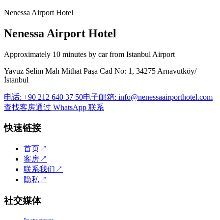
Nenessa Airport Hotel
Nenessa Airport Hotel
Approximately 10 minutes by car from Istanbul Airport
Yavuz Selim Mah Mithat Paşa Cad No: 1, 34275 Arnavutköy/
İstanbul
电话
:
+90 212 640 37 50
电子邮箱
:
info@nenessaairporthotel.com
查找客房
通过 WhatsApp 联系
快速链接
首页
↗
客房
↗
联系我们
↗
隐私
↗
社交媒体