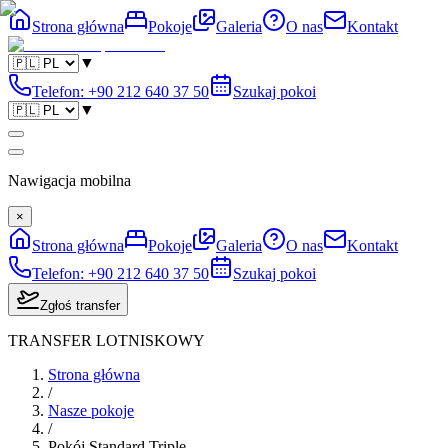
Strona główna
Pokoje
Galeria
O nas
Kontakt
▼
Telefon
:
+90 212 640 37 50
Szukaj pokoi
▼
Nawigacja mobilna
×
Strona główna
Pokoje
Galeria
O nas
Kontakt
Telefon
:
+90 212 640 37 50
Szukaj pokoi
Zgłoś transfer
TRANSFER LOTNISKOWY
Strona główna
/
Nasze pokoje
/
Pokój Standard Triple