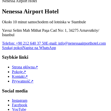
Nenessa Airport Hotel
Nenessa Airport Hotel
Około 10 minut samochodem od lotniska w Stambule
Yavuz Selim Mah Mithat Paşa Cad No: 1, 34275 Arnavutköy/
İstanbul
Telefon
:
+90 212 640 37 50
E-mail
:
info@nenessaairporthotel.com
Szukaj pokoi
Napisz na WhatsApp
Szybkie linki
Strona główna
↗
Pokoje
↗
Kontakt
↗
Prywatność
↗
Social media
Instagram
Facebook
YouTube